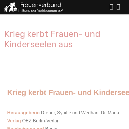
Krieg kerbt Frauen- und
Kinderseelen aus
Krieg kerbt Frauen- und Kindersee
Herausgeberin
Dreher, Sybille und Werthan, Dr. Maria
Verlag
OEZ Berlin-Verlag
Erscheinungsort
Berlin