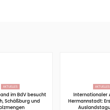
AKTUELLES
AKTUELLES
and im BdV besucht
Internationaler 
h, Schäßburg und
Hermannstadt: Ers
olzmengen
Auslandstag