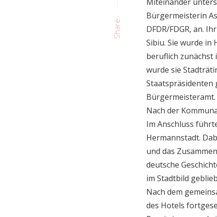
Miteinander untersc
Bürgermeisterin A
Share
DFDR/FDGR, an. Ihr 
Sibiu. Sie wurde i
beruflich zunächst 
wurde sie Stadträt
Staatspräsidenten
Bürgermeisteramt. 
Nach der Kommunalw
Im Anschluss führt
Hermannstadt. Dabei
und das Zusammenl
deutsche Geschicht
im Stadtbild geblie
Nach dem gemeinsa
des Hotels fortges