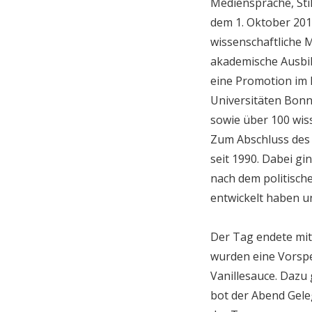
Mediensprache, Sti
dem 1. Oktober 2015 
wissenschaftliche M
akademische Ausbil
eine Promotion im B
Universitäten Bonn,
sowie über 100 wiss
Zum Abschluss des 
seit 1990. Dabei gi
nach dem politisch
entwickelt haben u
Der Tag endete mi
wurden eine Vorspei
Vanillesauce. Dazu
bot der Abend Gele