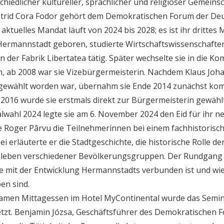
hiedlicher kultureller, sprachlicher und religiöser Gemeinsc
strid Cora Fodor gehört dem Demokratischen Forum der Deu
aktuelles Mandat läuft von 2024 bis 2028; es ist ihr dritte
n Hermannstadt geboren, studierte Wirtschaftswissenschaft
in der Fabrik Libertatea tätig. Später wechselte sie in die K
in, ab 2008 war sie Vizebürgermeisterin. Nachdem Klaus Jo
 gewählt worden war, übernahm sie Ende 2014 zunächst kom
2016 wurde sie erstmals direkt zur Bürgermeisterin gewählt
ahl 2024 legte sie am 6. November 2024 den Eid für ihr n
e Roger Pârvu die Teilnehmerinnen bei einem fachhistoris
 erläuterte er die Stadtgeschichte, die historische Rolle 
eben verschiedener Bevölkerungsgruppen. Der Rundgang ma
e mit der Entwicklung Hermannstadts verbunden ist und wie
ben sind.
men Mittagessen im Hotel MyContinental wurde das Sem
etzt. Benjamin Józsa, Geschäftsführer des Demokratischen 