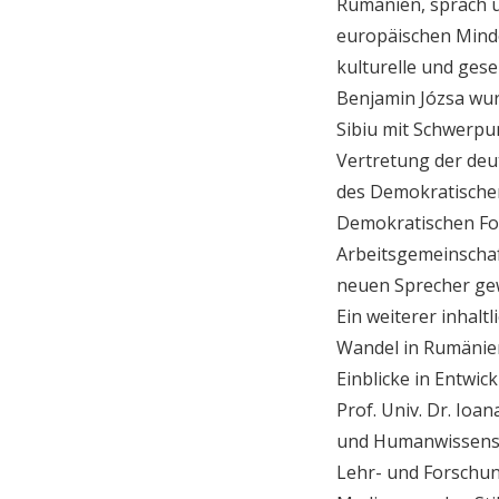
Rumänien, sprach ü
europäischen Minde
kulturelle und gese
Benjamin Józsa wur
Sibiu mit Schwerpun
Vertretung der deu
des Demokratischen
Demokratischen Fo
Arbeitsgemeinschaf
neuen Sprecher ge
Ein weiterer inhal
Wandel in Rumänien
Einblicke in Entwi
Prof. Univ. Dr. Ioan
und Humanwissensch
Lehr- und Forschu