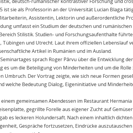
listik, deutsch-rumänischer kontrastiver Forschung und cro
ist sie als Professorin an der Universität Lucian Blaga tätig
itarbeiterin, Assistentin, Lektorin und außerordentliche Pro
dung umfasst ein Studium der deutschen und rumänischen 
ereich Stilistik. Studien- und Forschungsaufenthalte führt
 Tübingen und Utrecht. Laut ihrem offiziellen Lebenslauf ve
enschaftliche Artikel in Rumänien und im Ausland.
Seminartages sprach Roger Pârvu über die Entwicklung der 
ng es um die Beteiligung von Minderheiten und um die Rolle zi
en Umbruch. Der Vortrag zeigte, wie sich neue Formen gesel
nd welche Bedeutung Dialog, Eigeninitiative und Minderheit
t einem gemeinsamen Abendessen im Restaurant Hermania i
senplatte, gegrillte Forelle aus eigener Zucht auf Gemüser
 gab es leckeren Holundersaft. Nach einem inhaltlich dichte
genheit, Gespräche fortzusetzen, Eindrücke auszutauschen