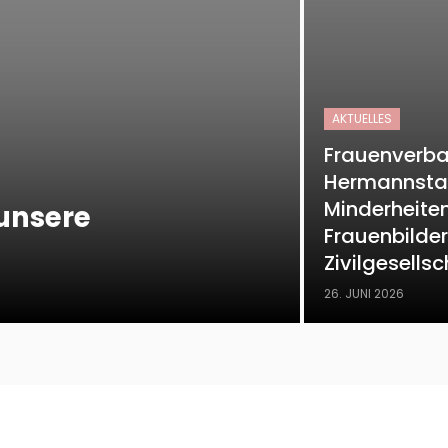
AKTUELLES
Frauenverba
Hermannsta
Minderheiten
unsere
Frauenbilde
Zivilgesells
26. JUNI 2026