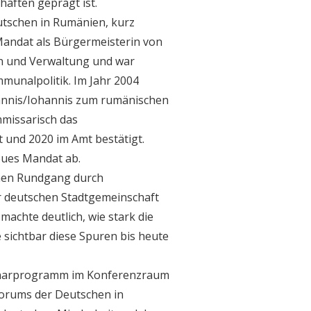
haften geprägt ist.
tschen in Rumänien, kurz
s Mandat als Bürgermeisterin von
en und Verwaltung und war
ommunalpolitik. Im Jahr 2004
hannis/Iohannis zum rumänischen
missarisch das
 und 2020 im Amt bestätigt.
eues Mandat ab.
chen Rundgang durch
der deutschen Stadtgemeinschaft
chte deutlich, wie stark die
 sichtbar diese Spuren bis heute
inarprogramm im Konferenzraum
Forums der Deutschen in