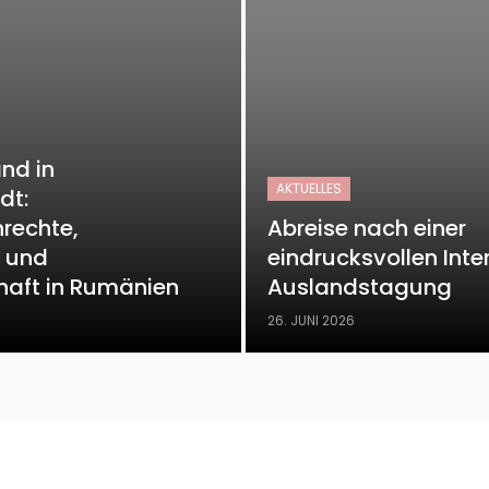
nd in
AKTUELLES
dt:
rechte,
Abreise nach einer
r und
eindrucksvollen Inte
chaft in Rumänien
Auslandstagung
26. JUNI 2026