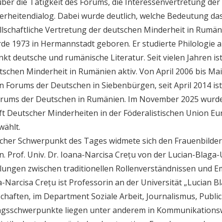
ber die Tätigkeit des Forums, die Interessenvertretung de
rheitendialog. Dabei wurde deutlich, welche Bedeutung das 
llschaftliche Vertretung der deutschen Minderheit in Rumän
de 1973 in Hermannstadt geboren. Er studierte Philologie a
kt deutsche und rumänische Literatur. Seit vielen Jahren ist 
tschen Minderheit in Rumänien aktiv. Von April 2006 bis Ma
 Forums der Deutschen in Siebenbürgen, seit April 2014 ist
rums der Deutschen in Rumänien. Im November 2025 wurde 
t Deutscher Minderheiten in der Föderalistischen Union Eu
wählt.
tlicher Schwerpunkt des Tages widmete sich den Frauenbilde
. Prof. Univ. Dr. Ioana-Narcisa Crețu von der Lucian-Blaga
cklungen zwischen traditionellen Rollenverständnissen und E
a-Narcisa Crețu ist Professorin an der Universität „Lucian Bla
aften, im Department Soziale Arbeit, Journalismus, Public 
ngsschwerpunkte liegen unter anderem in Kommunikationsw