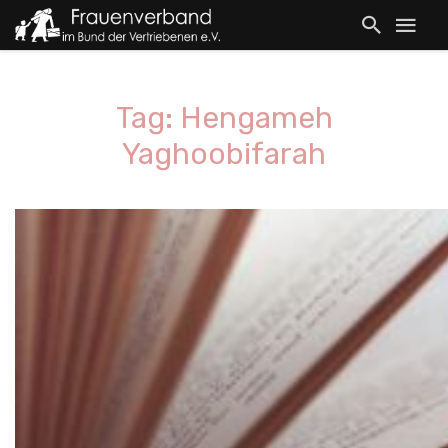
Tag: Hengameh
Yaghoobifarah