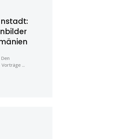
nstadt:
nbilder
Rumänien
6 Den
Vorträge ...