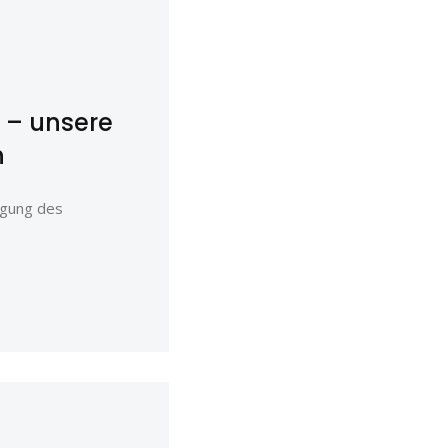
 – unsere
n
agung des