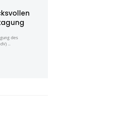
cksvollen
stagung
agung des
V) ...