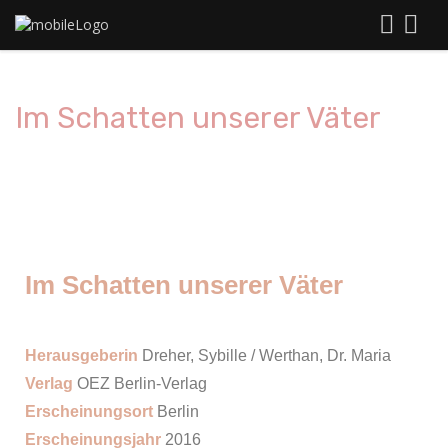
Im Schatten unserer Väter
Im Schatten unserer Väter
Herausgeberin
Dreher, Sybille / Werthan, Dr. Maria
Verlag
OEZ Berlin-Verlag
Erscheinungsort
Berlin
Erscheinungsjahr
2016